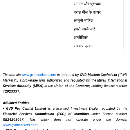
सम्मान और पुरस्कार
ब्रांड मील के पत्थर
कानूनी नोटिस
हमसे संपर्क करें
आजीविका
सामान्य प्रश्न
The domain
www.gvdmarkets.com
is operated by
GVD Markets Capital Ltd
(“GVD
Markets”), a brokerage firm authorized and regulated by the
Mwali International
Services Authority (MISA)
in the
Union of the Comoros
, holding license number
T2023331
.
Affiliated Entities:
•
GVD Pro Capital Limited
is a licensed Investment Dealer regulated by the
Financial Services Commission (FSC)
of
Mauritius
under license number
GB24203047
. This entity does not operate under the domain
www.gvdmarkets.com
.