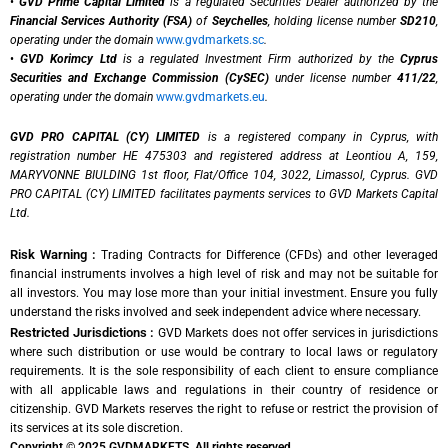
•
GVD Prime Capital Limited
is a regulated Securities Dealer authorized by the
Financial Services Authority (FSA)
of
Seychelles
, holding license number
SD210
,
operating under the domain
www.gvdmarkets.sc
.
•
GVD Korimcy Ltd
is a regulated Investment Firm authorized by the
Cyprus
Securities and Exchange Commission (CySEC)
under license number
411/22
,
operating under the domain
www.gvdmarkets.eu
.
GVD PRO CAPITAL (CY) LIMITED
is a registered company in Cyprus, with
registration number HE 475303 and registered address at Leontiou A, 159,
MARYVONNE BIULDING 1st floor, Flat/Office 104, 3022, Limassol, Cyprus. GVD
PRO CAPITAL (CY) LIMITED facilitates payments services to GVD Markets Capital
Ltd.
Risk Warning :
Trading Contracts for Difference (CFDs) and other leveraged
financial instruments involves a high level of risk and may not be suitable for
all investors. You may lose more than your initial investment. Ensure you fully
understand the risks involved and seek independent advice where necessary.
Restricted Jurisdictions :
GVD Markets does not offer services in jurisdictions
where such distribution or use would be contrary to local laws or regulatory
requirements. It is the sole responsibility of each client to ensure compliance
with all applicable laws and regulations in their country of residence or
citizenship. GVD Markets reserves the right to refuse or restrict the provision of
its services at its sole discretion.
Copyright © 2025 GVDMARKETS. All rights reserved.