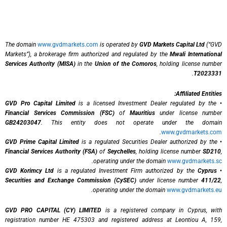
The domain
www.gvdmarkets.com
is operated by
GVD Markets Capital Ltd
(“GVD
Markets”), a brokerage firm authorized and regulated by the
Mwali International
Services Authority (MISA)
in the
Union of the Comoros
, holding license number
.
T2023331
Affiliated Entities:
GVD Pro Capital Limited
is a licensed Investment Dealer regulated by the
•
Financial Services Commission (FSC)
of
Mauritius
under license number
GB24203047
. This entity does not operate under the domain
.
www.gvdmarkets.com
GVD Prime Capital Limited
is a regulated Securities Dealer authorized by the
•
Financial Services Authority (FSA)
of
Seychelles
, holding license number
SD210
,
.
operating under the domain
www.gvdmarkets.sc
GVD Korimcy Ltd
is a regulated Investment Firm authorized by the
Cyprus
•
Securities and Exchange Commission (CySEC)
under license number
411/22
,
.
operating under the domain
www.gvdmarkets.eu
GVD PRO CAPITAL (CY) LIMITED
is a registered company in Cyprus, with
registration number HE 475303 and registered address at Leontiou A, 159,