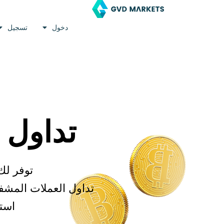
خطي
لى
دخول
تسجیل
لمحتوى
تداول 
توفر لك
تداول العملات المشف
استم