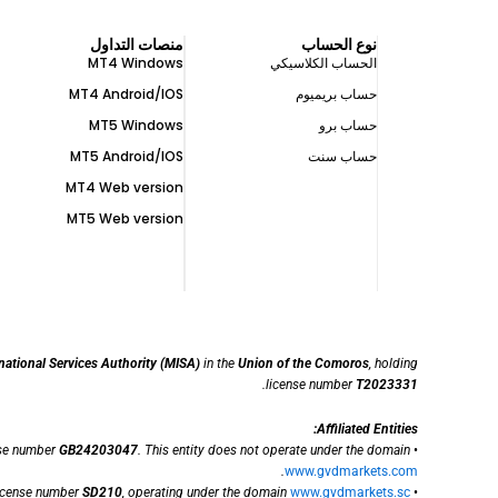
نوع الحساب
منصات التداول
الحساب الكلاسيكي
MT4 Windows
حساب بريميوم
MT4 Android/IOS
حساب برو
MT5 Windows
حساب سنت
MT5 Android/IOS
MT4 Web version
MT5 Web version
national Services Authority (MISA)
in the
Union of the Comoros
, holding
.
license number
T2023331
Affiliated Entities:
nse number
GB24203047
. This entity does not operate under the domain
•
.
www.gvdmarkets.com
license number
SD210
, operating under the domain
www.gvdmarkets.sc
•