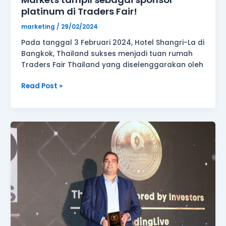
platinum di Traders Fair!
marketing
/
29/02/2024
Pada tanggal 3 Februari 2024, Hotel Shangri-La di
Bangkok, Thailand sukses menjadi tuan rumah
Traders Fair Thailand yang diselenggarakan oleh
Read Post »
GVD
Markets
memenangkan
penghargaan
“Paling
Disukai
oleh
Investor”,
dan