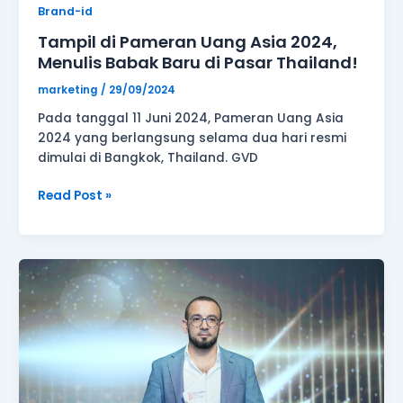
Brand-id
Tampil di Pameran Uang Asia 2024,
Menulis Babak Baru di Pasar Thailand!
marketing
/
29/09/2024
Pada tanggal 11 Juni 2024, Pameran Uang Asia
2024 yang berlangsung selama dua hari resmi
dimulai di Bangkok, Thailand. GVD
Read Post »
GVD
Markets
memperoleh
penghargaan
“Kondisi
Perdagangan
Terbaik”！