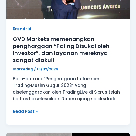
layanan
mereknya
sangat
diakui!
Brand-id
GVD Markets memenangkan
penghargaan “Paling Disukai oleh
Investor”, dan layanan mereknya
sangat diakui!
marketing
/
15/02/2024
Baru-baru ini, “Penghargaan Influencer
Trading·Musim Gugur 2023” yang
diselenggarakan oleh TradingLive di Siprus telah
berhasil diselesaikan. Dalam ajang seleksi kali
Read Post »
Bidang