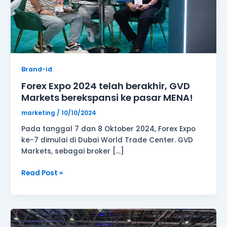
Markets
berekspansi
ke
pasar
MENA!
Brand-id
Forex Expo 2024 telah berakhir, GVD
Markets berekspansi ke pasar MENA!
marketing
/
10/10/2024
Pada tanggal 7 dan 8 Oktober 2024, Forex Expo
ke-7 dimulai di Dubai World Trade Center. GVD
Markets, sebagai broker […]
Read Post »
Pembaruan
merek,