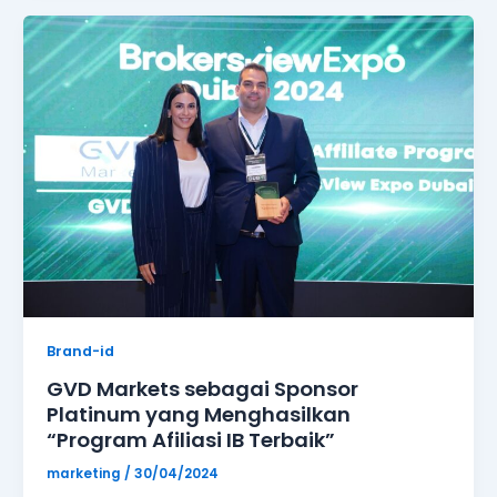
GVD
Markets
sebagai
Sponsor
Platinum
yang
Menghasilkan
“Program
Afiliasi
IB
Terbaik”
Brand-id
GVD Markets sebagai Sponsor
Platinum yang Menghasilkan
“Program Afiliasi IB Terbaik”
marketing
/
30/04/2024