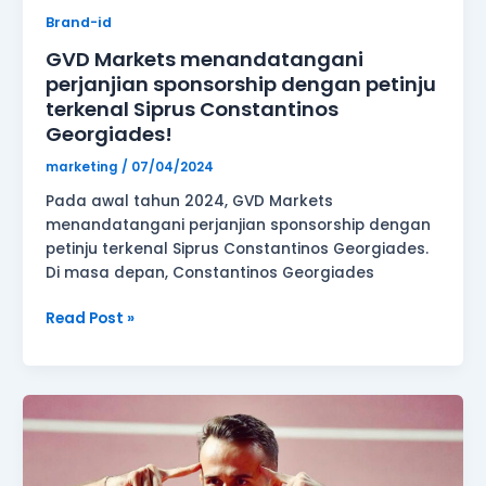
Brand-id
GVD Markets menandatangani
perjanjian sponsorship dengan petinju
terkenal Siprus Constantinos
Georgiades!
marketing
/
07/04/2024
Pada awal tahun 2024, GVD Markets
menandatangani perjanjian sponsorship dengan
petinju terkenal Siprus Constantinos Georgiades.
Di masa depan, Constantinos Georgiades
Read Post »
Pengumuman
resmi!
GVD
Markets