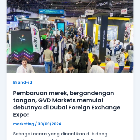
bergandengan
tangan,
GVD
Markets
memulai
debutnya
di
Dubai
Foreign
Exchange
Expo!
Brand-id
Pembaruan merek, bergandengan
tangan, GVD Markets memulai
debutnya di Dubai Foreign Exchange
Expo!
marketing
/
30/09/2024
Sebagai acara yang dinantikan di bidang