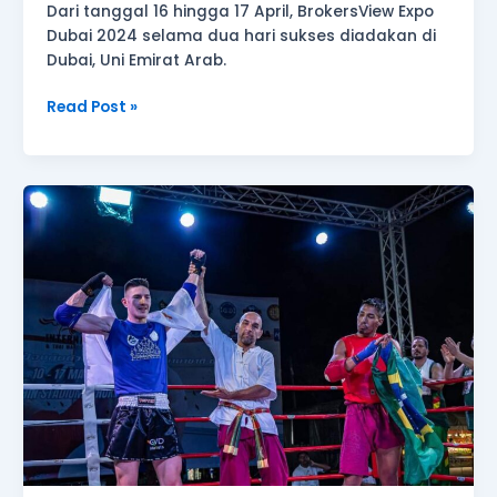
Dari tanggal 16 hingga 17 April, BrokersView Expo
Dubai 2024 selama dua hari sukses diadakan di
Dubai, Uni Emirat Arab.
Read Post »
GVD
Markets
menandatangani
perjanjian
sponsorship
dengan
petinju
terkenal
Siprus
Constantinos
Georgiades!