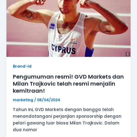
dan
Milan
Trajkovic
telah
resmi
menjalin
kemitraan!
Brand-id
Pengumuman resmi! GVD Markets dan
Milan Trajkovic telah resmi menjalin
kemitraan!
marketing
/
06/04/2024
Tahun ini, GVD Markets dengan bangga telah
menandatangani perjanjian sponsorship dengan
pelari gawang luar biasa Milan Trajkovic. Dalam
dua nomor