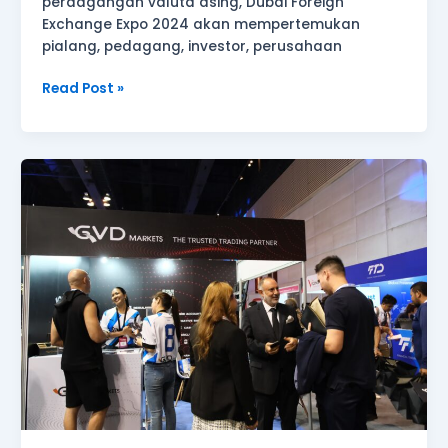
perdagangan valuta asing, Dubai Foreign
Exchange Expo 2024 akan mempertemukan
pialang, pedagang, investor, perusahaan
Read Post »
Tampil
di
Pameran
Uang
Asia
2024,
Menulis
Babak
Baru
di
Pasar
Thailand!