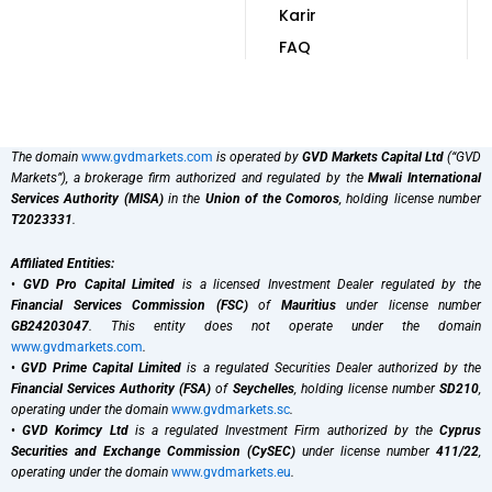
Karir
FAQ
The domain
www.gvdmarkets.com
is operated by
GVD Markets Capital Ltd
(“GVD
Markets”), a brokerage firm authorized and regulated by the
Mwali International
Services Authority (MISA)
in the
Union of the Comoros
, holding license number
T2023331
.
Affiliated Entities:
•
GVD Pro Capital Limited
is a licensed Investment Dealer regulated by the
Financial Services Commission (FSC)
of
Mauritius
under license number
GB24203047
. This entity does not operate under the domain
www.gvdmarkets.com
.
•
GVD Prime Capital Limited
is a regulated Securities Dealer authorized by the
Financial Services Authority (FSA)
of
Seychelles
, holding license number
SD210
,
operating under the domain
www.gvdmarkets.sc
.
•
GVD Korimcy Ltd
is a regulated Investment Firm authorized by the
Cyprus
Securities and Exchange Commission (CySEC)
under license number
411/22
,
operating under the domain
www.gvdmarkets.eu
.