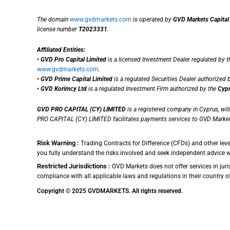
The domain
www.gvdmarkets.com
is operated by
GVD Markets Capital
license number
T2023331
.
Affiliated Entities:
•
GVD Pro Capital Limited
is a licensed Investment Dealer regulated by 
www.gvdmarkets.com
.
•
GVD Prime Capital Limited
is a regulated Securities Dealer authorized 
•
GVD Korimcy Ltd
is a regulated Investment Firm authorized by the
Cypr
GVD PRO CAPITAL (CY) LIMITED
is a registered company in Cyprus, wi
PRO CAPITAL (CY) LIMITED facilitates payments services to GVD Market
Risk Warning :
Trading Contracts for Difference (CFDs) and other leve
you fully understand the risks involved and seek independent advice 
Restricted Jurisdictions :
GVD Markets does not offer services in juris
compliance with all applicable laws and regulations in their country of r
Copyright © 2025 GVDMARKETS. All rights reserved.