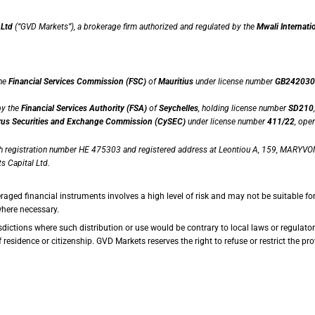
 Ltd
(“GVD Markets”), a brokerage firm authorized and regulated by the
Mwali Internati
the
Financial Services Commission (FSC)
of
Mauritius
under license number
GB242030
by the
Financial Services Authority (FSA)
of
Seychelles
, holding license number
SD210
us Securities and Exchange Commission (CySEC)
under license number
411/22
, ope
th registration number HE 475303 and registered address at Leontiou A, 159, MARYVON
s Capital Ltd.
raged financial instruments involves a high level of risk and may not be suitable fo
where necessary.
dictions where such distribution or use would be contrary to local laws or regulatory 
esidence or citizenship. GVD Markets reserves the right to refuse or restrict the provi