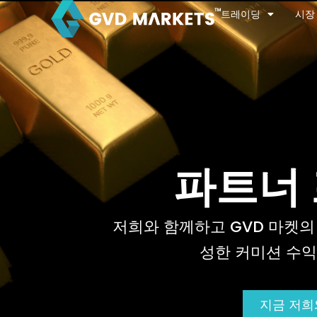
콘
트레이딩
시장
텐
츠
로
건
너
뛰
기
파트너
저희와 함께하고 GVD 마켓의
성한 커미션 수익
지금 저희