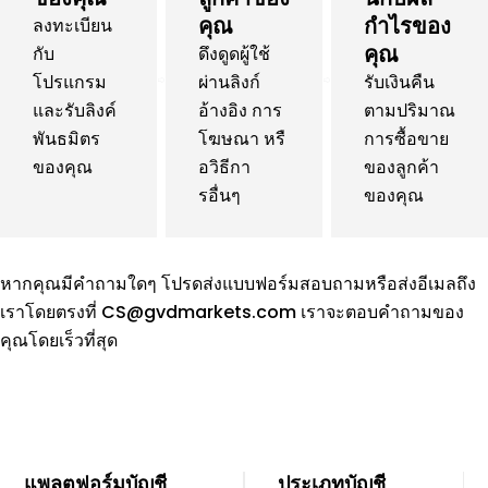
คุณ
กำไรของ
ลงทะเบียน
คุณ
กับ
ดึงดูดผู้ใช้
โปรแกรม
ผ่านลิงก์
รับเงินคืน
และรับลิงค์
อ้างอิง การ
ตามปริมาณ
พันธมิตร
โฆษณา หรื
การซื้อขาย
ของคุณ
อวิธีกา
ของลูกค้า
รอื่นๆ
ของคุณ
หากคุณมีคำถามใดๆ โปรดส่งแบบฟอร์มสอบถามหรือส่งอีเมลถึง
เราโดยตรงที่
CS@gvdmarkets.com
เราจะตอบคำถามของ
คุณโดยเร็วที่สุด
แพลตฟอร์มบัญชี
ประเภทบัญชี