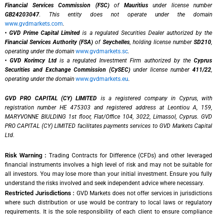
Financial Services Commission (FSC)
of
Mauritius
under license number
GB24203047
. This entity does not operate under the domain
www.gvdmarkets.com
.
•
GVD Prime Capital Limited
is a regulated Securities Dealer authorized by the
Financial Services Authority (FSA)
of
Seychelles
, holding license number
SD210
,
operating under the domain
www.gvdmarkets.sc
.
•
GVD Korimcy Ltd
is a regulated Investment Firm authorized by the
Cyprus
Securities and Exchange Commission (CySEC)
under license number
411/22
,
operating under the domain
www.gvdmarkets.eu
.
GVD PRO CAPITAL (CY) LIMITED
is a registered company in Cyprus, with
registration number HE 475303 and registered address at Leontiou A, 159,
MARYVONNE BIULDING 1st floor, Flat/Office 104, 3022, Limassol, Cyprus. GVD
PRO CAPITAL (CY) LIMITED facilitates payments services to GVD Markets Capital
Ltd.
Risk Warning :
Trading Contracts for Difference (CFDs) and other leveraged
financial instruments involves a high level of risk and may not be suitable for
all investors. You may lose more than your initial investment. Ensure you fully
understand the risks involved and seek independent advice where necessary.
Restricted Jurisdictions :
GVD Markets does not offer services in jurisdictions
where such distribution or use would be contrary to local laws or regulatory
requirements. It is the sole responsibility of each client to ensure compliance