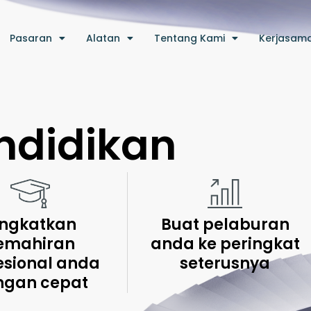
Pasaran
Alatan
Tentang Kami
Kerjasam
ndidikan
Buat pelaburan
ingkatkan
anda ke peringkat
emahiran
seterusnya
esional anda
ngan cepat