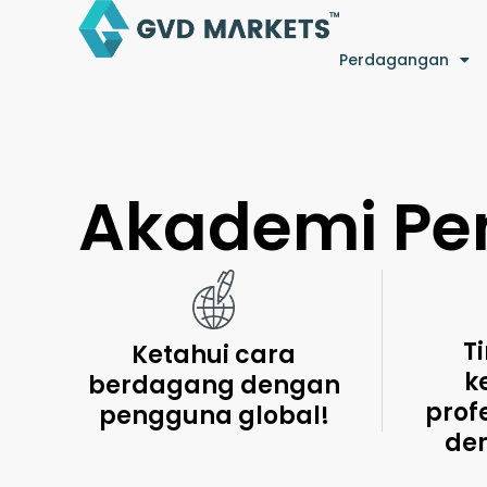
Skip
to
Perdagangan
content
Akademi Pe
T
Ketahui cara
k
berdagang dengan
prof
pengguna global!
de