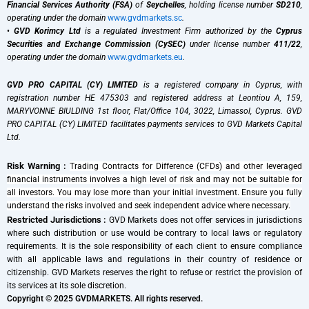
Financial Services Authority (FSA)
of
Seychelles
, holding license number
SD210
,
operating under the domain
www.gvdmarkets.sc
.
•
GVD Korimcy Ltd
is a regulated Investment Firm authorized by the
Cyprus
Securities and Exchange Commission (CySEC)
under license number
411/22
,
operating under the domain
www.gvdmarkets.eu
.
GVD PRO CAPITAL (CY) LIMITED
is a registered company in Cyprus, with
registration number HE 475303 and registered address at Leontiou A, 159,
MARYVONNE BIULDING 1st floor, Flat/Office 104, 3022, Limassol, Cyprus. GVD
PRO CAPITAL (CY) LIMITED facilitates payments services to GVD Markets Capital
Ltd.
Risk Warning :
Trading Contracts for Difference (CFDs) and other leveraged
financial instruments involves a high level of risk and may not be suitable for
all investors. You may lose more than your initial investment. Ensure you fully
understand the risks involved and seek independent advice where necessary.
Restricted Jurisdictions :
GVD Markets does not offer services in jurisdictions
where such distribution or use would be contrary to local laws or regulatory
requirements. It is the sole responsibility of each client to ensure compliance
with all applicable laws and regulations in their country of residence or
citizenship. GVD Markets reserves the right to refuse or restrict the provision of
its services at its sole discretion.
Copyright © 2025 GVDMARKETS. All rights reserved.