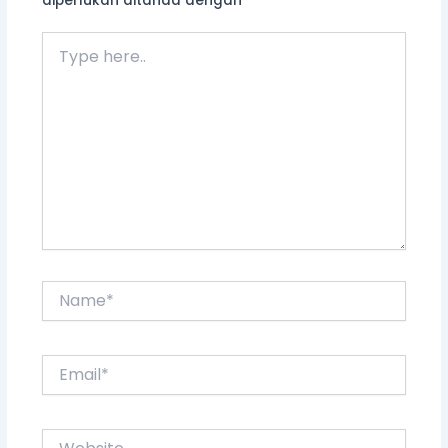
diperlukan ditanda dengan
*
Type
here..
Name*
Email*
Website