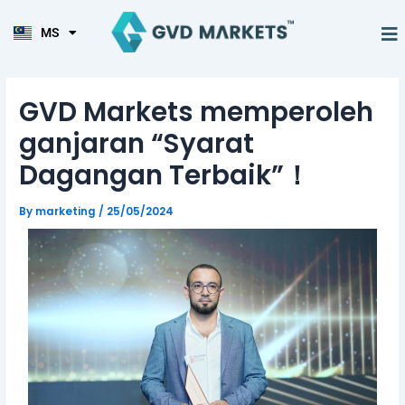
KO
Skip
Post
TL
to
navigation
M
MS
HI
content
GVD Markets memperoleh
ganjaran “Syarat
Dagangan Terbaik”！
By
marketing
/
25/05/2024