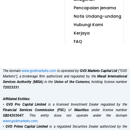
Pencapaian jenama
Notis Undang-undang
Hubungi Kami
Kerjaya
FAQ
The domain
www.gvdmarkets.com
is operated by
GVD Markets Capital Ltd
(“GVD
Markets”), a brokerage firm authorized and regulated by the
Mwali International
Services Authority (MISA)
in the
Union of the Comoros
, holding license number
T2023331
.
Affiliated Entities:
•
GVD Pro Capital Limited
is a licensed Investment Dealer regulated by the
Financial Services Commission (FSC)
of
Mauritius
under license number
GB24203047
. This entity does not operate under the domain
www.gvdmarkets.com
.
•
GVD Prime Capital Limited
is a regulated Securities Dealer authorized by the