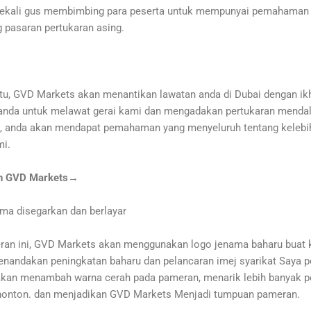
 sekali gus membimbing para peserta untuk mempunyai pemahaman 
g pasaran pertukaran asing.
tu, GVD Markets akan menantikan lawatan anda di Dubai dengan ik
nda untuk melawat gerai kami dan mengadakan pertukaran menda
ni, anda akan mendapat pemahaman yang menyeluruh tentang kelebih
mi.
an GVD Markets→
ama disegarkan dan berlayar
an ini, GVD Markets akan menggunakan logo jenama baharu buat k
enandakan peningkatan baharu dan pelancaran imej syarikat Saya p
 akan menambah warna cerah pada pameran, menarik lebih banyak p
nonton. dan menjadikan GVD Markets Menjadi tumpuan pameran.