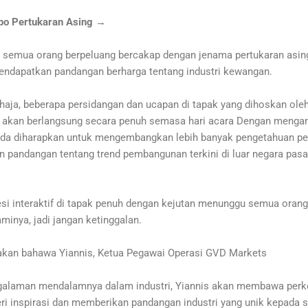
po Pertukaran Asing →
u, semua orang berpeluang bercakap dengan jenama pertukaran asi
endapatkan pandangan berharga tentang industri kewangan.
haja, beberapa persidangan dan ucapan di tapak yang dihoskan oleh
ga akan berlangsung secara penuh semasa hari acara Dengan menga
nda diharapkan untuk mengembangkan lebih banyak pengetahuan pe
 pandangan tentang trend pembangunan terkini di luar negara pasa
sesi interaktif di tapak penuh dengan kejutan menunggu semua ora
inya, jadi jangan ketinggalan.
takan bahawa Yiannis, Ketua Pegawai Operasi GVD Markets
alaman mendalamnya dalam industri, Yiannis akan membawa perk
i inspirasi dan memberikan pandangan industri yang unik kepada s