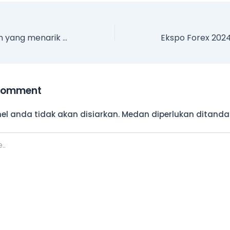
Buat penampilan yang menarik di Money Exhibition Asia 2024 dan tulis lembaran baharu dalam pasaran Thailand!
Comment
l anda tidak akan disiarkan.
Medan diperlukan ditand