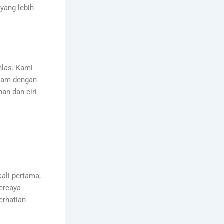
yang lebih
hlas. Kami
lam dengan
an dan ciri
ali pertama,
ercaya
erhatian