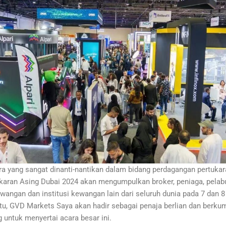
a yang sangat dinanti-nantikan dalam bidang perdagangan pertukar
karan Asing Dubai 2024 akan mengumpulkan broker, peniaga, pelabur
wangan dan institusi kewangan lain dari seluruh dunia pada 7 dan 8
tu, GVD Markets Saya akan hadir sebagai penaja berlian dan berku
untuk menyertai acara besar ini.