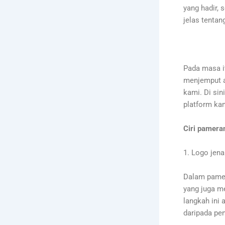
yang hadir,
jelas tentan
Pada masa i
menjemput a
kami. Di si
platform ka
Ciri pamer
1. Logo jen
Dalam pamer
yang juga m
langkah ini
daripada pe