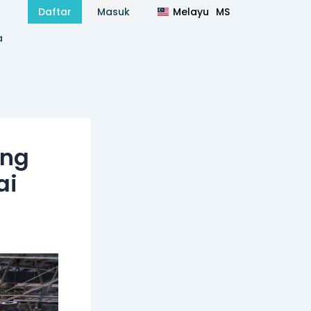
Melayu
MS
Daftar
Masuk
हिन्दी
HI
a
ing
ai