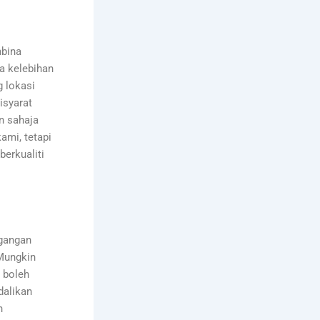
bina
a kelebihan
g lokasi
isyarat
n sahaja
mi, tetapi
erkualiti
agangan
Mungkin
g boleh
alikan
n