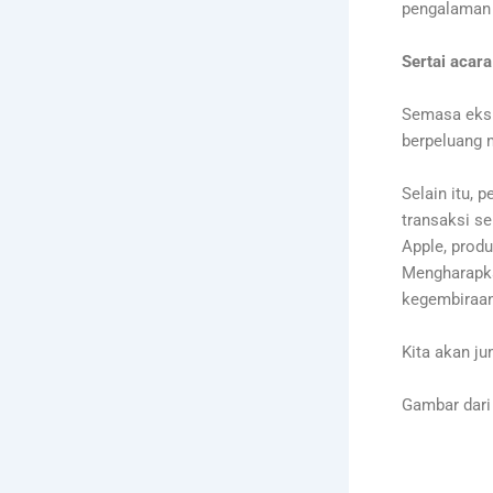
pengalaman
Sertai acara
Semasa eksp
berpeluang 
Selain itu,
transaksi s
Apple, produ
Mengharapka
kegembiraan
Kita akan ju
Gambar dari