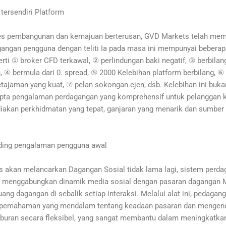
 tersendiri Platform
s pembangunan dan kemajuan berterusan, GVD Markets telah mem
gangan pengguna dengan teliti Ia pada masa ini mempunyai beberap
erti ① broker CFD terkawal, ② perlindungan baki negatif, ③ berbilan
 ④ bermula dari 0. spread, ⑤ 2000 Kelebihan platform berbilang, ⑥ 
tajaman yang kuat, ⑦ pelan sokongan ejen, dsb. Kelebihan ini buka
pta pengalaman perdagangan yang komprehensif untuk pelanggan ka
iakan perkhidmatan yang tepat, ganjaran yang menarik dan sumber b
ading pengalaman pengguna awal
 akan melancarkan Dagangan Sosial tidak lama lagi, sistem perd
g menggabungkan dinamik media sosial dengan pasaran dagangan 
uang dagangan di sebalik setiap interaksi. Melalui alat ini, pedagan
pemahaman yang mendalam tentang keadaan pasaran dan mengend
laburan secara fleksibel, yang sangat membantu dalam meningkatka