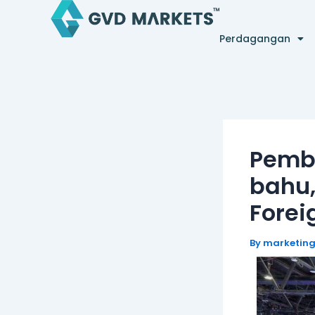
Skip
Post
to
navigation
Perdagangan
content
Pemb
bahu,
Forei
By
marketin