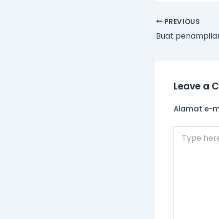
PREVIOUS
Leave a 
Alamat e-me
Type
here..