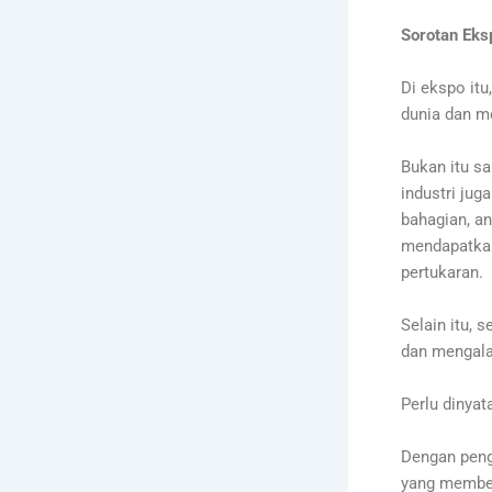
Sorotan Eks
Di ekspo it
dunia dan m
Bukan itu sa
industri ju
bahagian, a
mendapatkan
pertukaran.
Selain itu, 
dan mengalam
Perlu dinya
Dengan peng
yang member