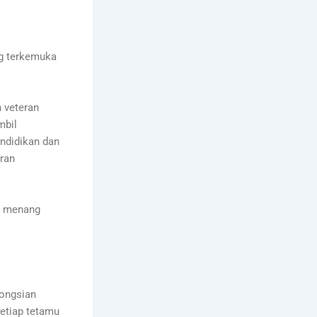
ng terkemuka
 veteran
mbil
ndidikan dan
ran
ng menang
ongsian
etiap tetamu