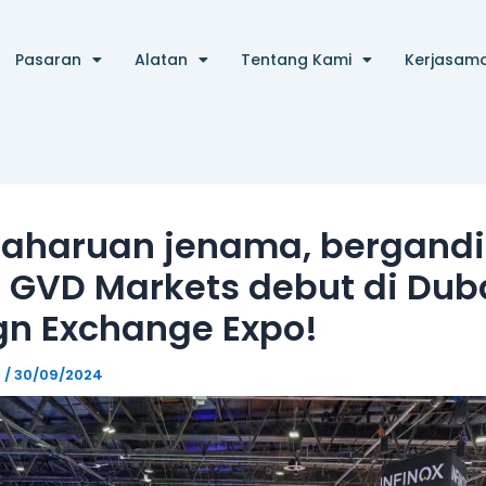
Pasaran
Alatan
Tentang Kami
Kerjasam
aharuan jenama, bergand
 GVD Markets debut di Dub
gn Exchange Expo!
g
/
30/09/2024