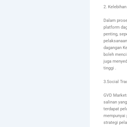
2. Kelebihan
Dalam prose
platform da
penting, sep
pelaksanaan,
dagangan Ke
boleh menci
juga menyed
tinggi .
3.Social Tr
GVD Markets
salinan yan
terdapat pel
mempunyai 
strategi pe