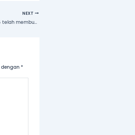
NEXT
Ekspo Forex 2024 telah membuat kesimpulan, GVD Markets berkembang ke pasaran MENA!
a dengan
*