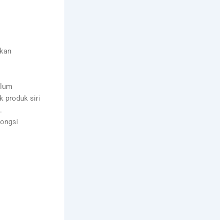
akan
olum
 produk siri
.
kongsi