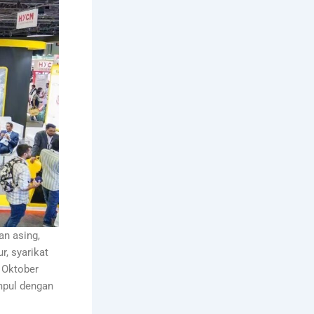
an asing,
, syarikat
 Oktober
mpul dengan