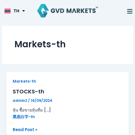
KO
Skip
TL
to
M
TH
HI
content
Markets-th
STOCKS-
Markets-th
th
STOCKS-th
admin2
/
16/09/2024
หุ้น ซื้อขายหุ้นที่ม […]
黑底白字-th
Read Post »