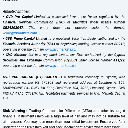
T2023331
.
Affiliated Entities:
•
GVD Pro Capital Limited
is a licensed Investment Dealer regulated by the
Financial Services Commission (FSC)
of
Mauritius
under license number
GB24203047
. This entity does not operate under the domain
www.gvdmarkets.com
.
•
GVD Prime Capital Limited
is a regulated Securities Dealer authorized by the
Financial Services Authority (FSA)
of
Seychelles
, holding license number
SD210
,
operating under the domain
www.gvdmarkets.sc
.
•
GVD Korimcy Ltd
is a regulated Investment Firm authorized by the
Cyprus
Securities and Exchange Commission (CySEC)
under license number
411/22
,
operating under the domain
www.gvdmarkets.eu
.
GVD PRO CAPITAL (CY) LIMITED
is a registered company in Cyprus, with
registration number HE 475303 and registered address at Leontiou A, 159,
MARYVONNE BIULDING 1st floor, Flat/Office 104, 3022, Limassol, Cyprus. GVD
PRO CAPITAL (CY) LIMITED facilitates payments services to GVD Markets Capital
Ltd.
Risk Warning :
Trading Contracts for Difference (CFDs) and other leveraged
financial instruments involves a high level of risk and may not be suitable for
all investors. You may lose more than your initial investment. Ensure you fully
understand the risks involved and seek independent advice where necessary.