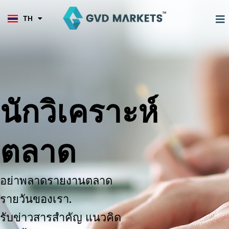
KO
Skip
TL
to
M
TH
HI
content
นักวิเคราะห์
ตลาด
อย่าพลาดรายงานตลาด
รายวันของเรา.
รับข่าวสารสำคัญ แนวคิด