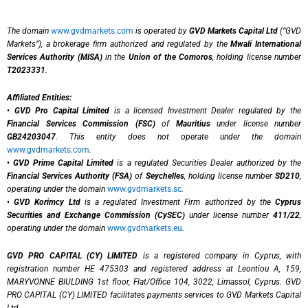
The domain
www.gvdmarkets.com
is operated by
GVD Markets Capital Ltd
(“GVD
Markets”), a brokerage firm authorized and regulated by the
Mwali International
Services Authority (MISA)
in the
Union of the Comoros
, holding license number
T2023331
.
Affiliated Entities:
•
GVD Pro Capital Limited
is a licensed Investment Dealer regulated by the
Financial Services Commission (FSC)
of
Mauritius
under license number
GB24203047
. This entity does not operate under the domain
www.gvdmarkets.com
.
•
GVD Prime Capital Limited
is a regulated Securities Dealer authorized by the
Financial Services Authority (FSA)
of
Seychelles
, holding license number
SD210
,
operating under the domain
www.gvdmarkets.sc
.
•
GVD Korimcy Ltd
is a regulated Investment Firm authorized by the
Cyprus
Securities and Exchange Commission (CySEC)
under license number
411/22
,
operating under the domain
www.gvdmarkets.eu
.
GVD PRO CAPITAL (CY) LIMITED
is a registered company in Cyprus, with
registration number HE 475303 and registered address at Leontiou A, 159,
MARYVONNE BIULDING 1st floor, Flat/Office 104, 3022, Limassol, Cyprus. GVD
PRO CAPITAL (CY) LIMITED facilitates payments services to GVD Markets Capital