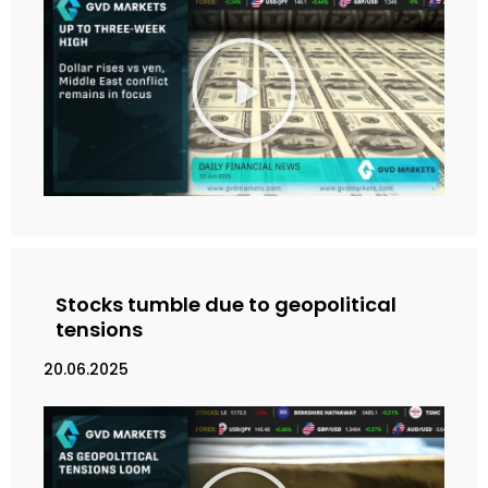
M
a
i
n
k
a
n
V
i
d
e
Stocks tumble due to geopolitical
o
tensions
20.06.2025
M