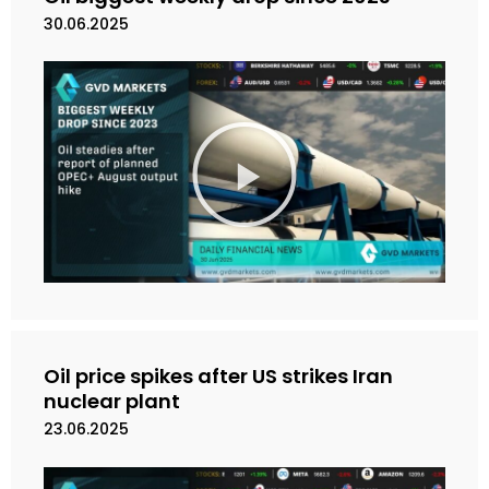
o
30.06.2025
M
a
i
n
k
a
n
V
i
d
e
Oil price spikes after US strikes Iran
o
nuclear plant
23.06.2025