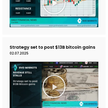
i
n
k
a
n
V
i
d
e
Strategy set to post $13B bitcoin gains
o
02.07.2025
M
a
i
n
k
a