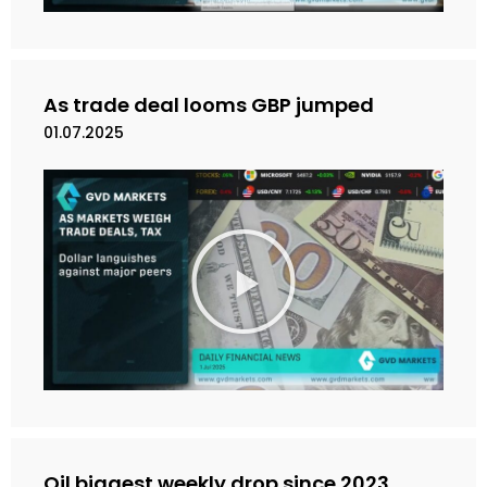
n
V
i
d
e
As trade deal looms GBP jumped
o
01.07.2025
M
a
i
n
k
a
n
V
i
d
e
Oil biggest weekly drop since 2023