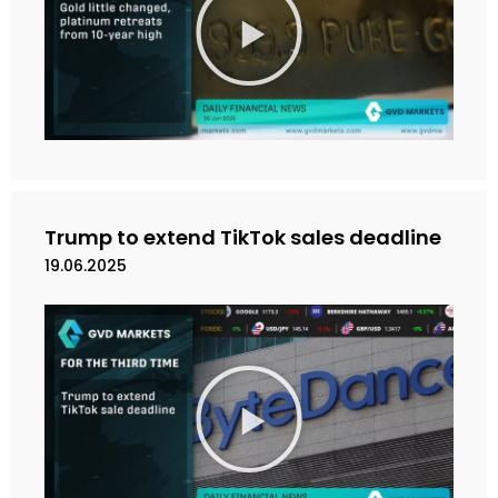
a
i
n
k
a
n
V
i
d
e
Trump to extend TikTok sales deadline
o
19.06.2025
M
a
i
n
k
a