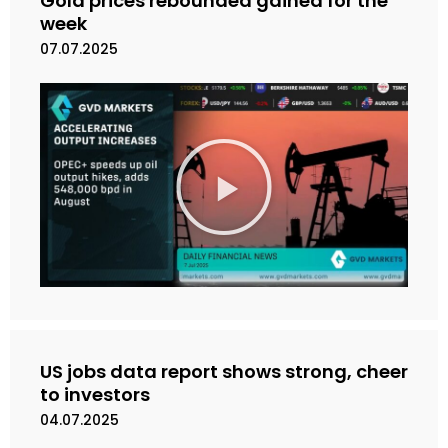
Gold prices rebounded gained for the
week
07.07.2025
M
a
i
n
k
a
n
V
i
d
e
US jobs data report shows strong, cheer
o
to investors
04.07.2025