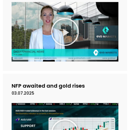
M
a
i
n
k
a
n
V
i
d
e
NFP awaited and gold rises
o
03.07.2025
M
a