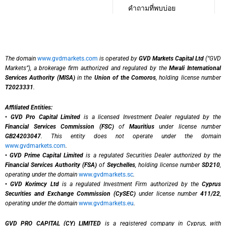
คำถามที่พบบ่อย
The domain
www.gvdmarkets.com
is operated by
GVD Markets Capital Ltd
(“GVD
Markets”), a brokerage firm authorized and regulated by the
Mwali International
Services Authority (MISA)
in the
Union of the Comoros
, holding license number
T2023331
.
Affiliated Entities:
•
GVD Pro Capital Limited
is a licensed Investment Dealer regulated by the
Financial Services Commission (FSC)
of
Mauritius
under license number
GB24203047
. This entity does not operate under the domain
www.gvdmarkets.com
.
•
GVD Prime Capital Limited
is a regulated Securities Dealer authorized by the
Financial Services Authority (FSA)
of
Seychelles
, holding license number
SD210
,
operating under the domain
www.gvdmarkets.sc
.
•
GVD Korimcy Ltd
is a regulated Investment Firm authorized by the
Cyprus
Securities and Exchange Commission (CySEC)
under license number
411/22
,
operating under the domain
www.gvdmarkets.eu
.
GVD PRO CAPITAL (CY) LIMITED
is a registered company in Cyprus, with