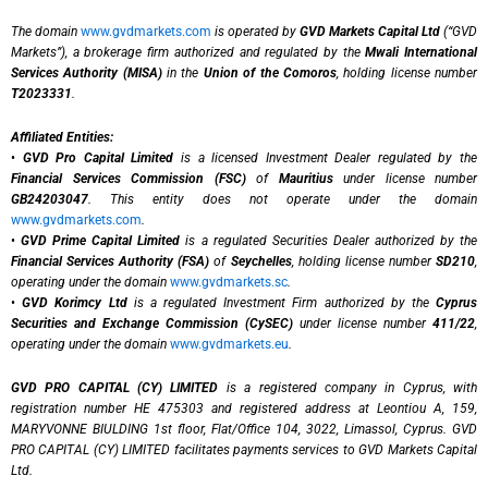
The domain
www.gvdmarkets.com
is operated by
GVD Markets Capital Ltd
(“GVD
Markets”), a brokerage firm authorized and regulated by the
Mwali International
Services Authority (MISA)
in the
Union of the Comoros
, holding license number
T2023331
.
Affiliated Entities:
•
GVD Pro Capital Limited
is a licensed Investment Dealer regulated by the
Financial Services Commission (FSC)
of
Mauritius
under license number
GB24203047
. This entity does not operate under the domain
www.gvdmarkets.com
.
•
GVD Prime Capital Limited
is a regulated Securities Dealer authorized by the
Financial Services Authority (FSA)
of
Seychelles
, holding license number
SD210
,
operating under the domain
www.gvdmarkets.sc
.
•
GVD Korimcy Ltd
is a regulated Investment Firm authorized by the
Cyprus
Securities and Exchange Commission (CySEC)
under license number
411/22
,
operating under the domain
www.gvdmarkets.eu
.
GVD PRO CAPITAL (CY) LIMITED
is a registered company in Cyprus, with
registration number HE 475303 and registered address at Leontiou A, 159,
MARYVONNE BIULDING 1st floor, Flat/Office 104, 3022, Limassol, Cyprus. GVD
PRO CAPITAL (CY) LIMITED facilitates payments services to GVD Markets Capital
Ltd.