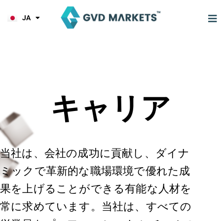
KO
内
TL
容
JA
HI
を
ス
キ
ッ
プ
キャリア
当社は、会社の成功に貢献し、ダイナ
ミックで革新的な職場環境で優れた成
果を上げることができる有能な人材を
常に求めています。当社は、すべての