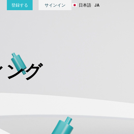
日本語
JA
登録する
サインイン
हिन्दी
HI
ィング