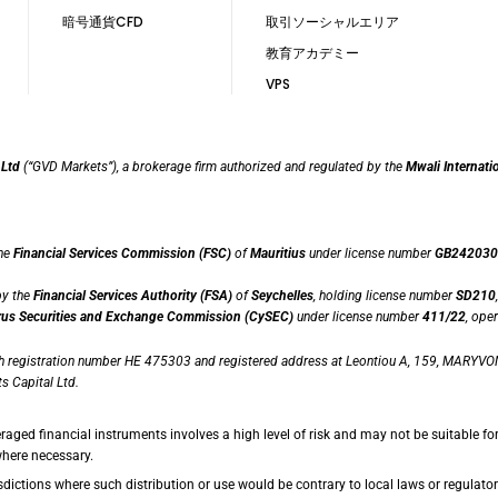
暗号通貨CFD
取引ソーシャルエリア
教育アカデミー
VPS
 Ltd
(“GVD Markets”), a brokerage firm authorized and regulated by the
Mwali Internati
the
Financial Services Commission (FSC)
of
Mauritius
under license number
GB242030
by the
Financial Services Authority (FSA)
of
Seychelles
, holding license number
SD210
us Securities and Exchange Commission (CySEC)
under license number
411/22
, ope
th registration number HE 475303 and registered address at Leontiou A, 159, MARYVON
s Capital Ltd.
raged financial instruments involves a high level of risk and may not be suitable fo
where necessary.
dictions where such distribution or use would be contrary to local laws or regulatory 