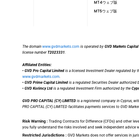
MT4ウェブ版
MT5ウェブ版
The domain
www.gvdmarkets.com
is operated by
GVD Markets Capital
license number
T2023331
.
Affiliated Entities:
•
GVD Pro Capital Limited
is a licensed Investment Dealer regulated by 
www.gvdmarkets.com
.
•
GVD Prime Capital Limited
is a regulated Securities Dealer authorized 
•
GVD Korimcy Ltd
is a regulated Investment Firm authorized by the
Cypr
GVD PRO CAPITAL (CY) LIMITED
is a registered company in Cyprus, wi
PRO CAPITAL (CY) LIMITED facilitates payments services to GVD Market
Risk Warning :
Trading Contracts for Difference (CFDs) and other leve
you fully understand the risks involved and seek independent advice 
Restricted Jurisdictions :
GVD Markets does not offer services in juris