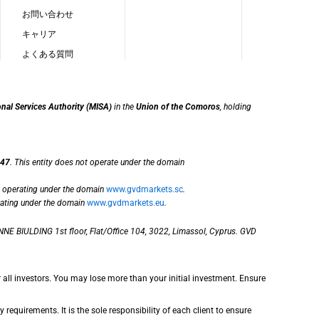
お問い合わせ
キャリア
よくある質問
onal Services Authority (MISA)
in the
Union of the Comoros
, holding
47
. This entity does not operate under the domain
, operating under the domain
www.gvdmarkets.sc
.
rating under the domain
www.gvdmarkets.eu
.
NE BIULDING 1st floor, Flat/Office 104, 3022, Limassol, Cyprus. GVD
r all investors. You may lose more than your initial investment. Ensure
requirements. It is the sole responsibility of each client to ensure