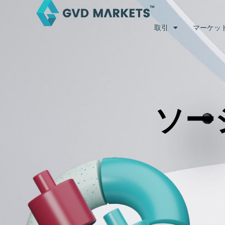
内
容
取引
マーケッ
を
ス
キ
ッ
プ
ソー