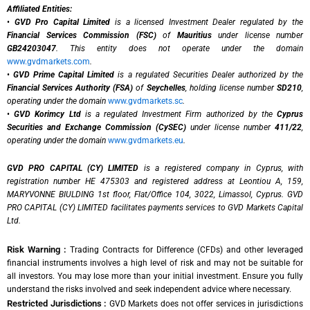
Affiliated Entities:
•
GVD Pro Capital Limited
is a licensed Investment Dealer regulated by the
Financial Services Commission (FSC)
of
Mauritius
under license number
GB24203047
. This entity does not operate under the domain
www.gvdmarkets.com
.
•
GVD Prime Capital Limited
is a regulated Securities Dealer authorized by the
Financial Services Authority (FSA)
of
Seychelles
, holding license number
SD210
,
operating under the domain
www.gvdmarkets.sc
.
•
GVD Korimcy Ltd
is a regulated Investment Firm authorized by the
Cyprus
Securities and Exchange Commission (CySEC)
under license number
411/22
,
operating under the domain
www.gvdmarkets.eu
.
GVD PRO CAPITAL (CY) LIMITED
is a registered company in Cyprus, with
registration number HE 475303 and registered address at Leontiou A, 159,
MARYVONNE BIULDING 1st floor, Flat/Office 104, 3022, Limassol, Cyprus. GVD
PRO CAPITAL (CY) LIMITED facilitates payments services to GVD Markets Capital
Ltd.
Risk Warning :
Trading Contracts for Difference (CFDs) and other leveraged
financial instruments involves a high level of risk and may not be suitable for
all investors. You may lose more than your initial investment. Ensure you fully
understand the risks involved and seek independent advice where necessary.
Restricted Jurisdictions :
GVD Markets does not offer services in jurisdictions