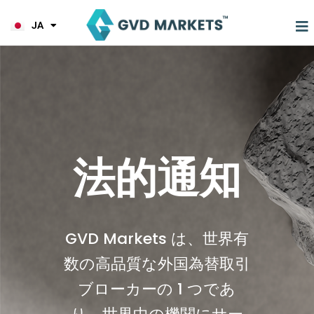
KO
内
TL
容
JA
HI
を
ス
キ
ッ
プ
法的通知
GVD Markets は、世界有
数の高品質な外国為替取引
ブローカーの 1 つであ