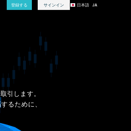
日本語
JA
登録する
サインイン
हिन्दी
HI
で取引します。
幅するために、