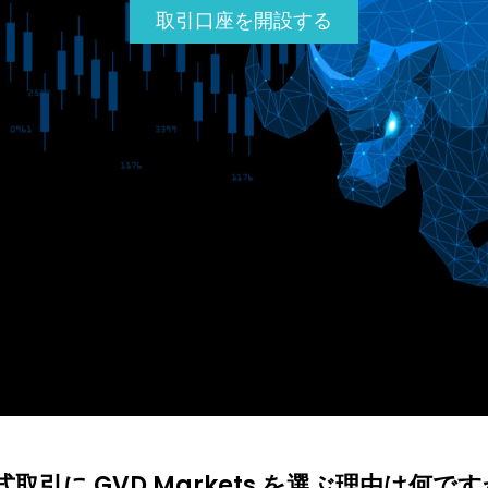
取引口座を開設する
式取引に GVD Markets を選ぶ理由は何です