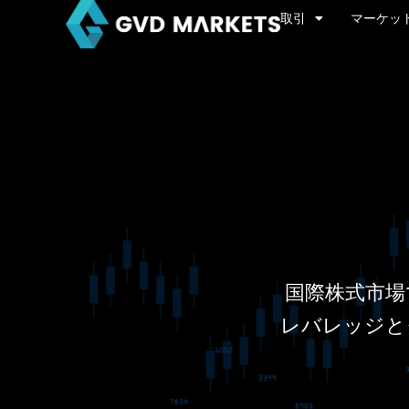
内
取引
マーケッ
容
を
ス
キ
ッ
プ
国際株式市場
レバレッジと