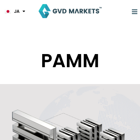
KO
内
TL
容
JA
HI
を
ス
キ
ッ
プ
PAMM