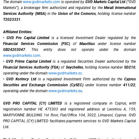
The domain
www.gvdmarkets.com
is operated by
GVD Markets Capital Ltd
(“GVD
Markets”), a brokerage firm authorized and regulated by the
Mwali International
Services Authority (MISA)
in the
Union of the Comoros
, holding license number
T2023331
.
Affiliated Entities:
•
GVD Pro Capital Limited
is a licensed Investment Dealer regulated by the
Financial Services Commission (FSC)
of
Mauritius
under license number
GB24203047
. This entity does not operate under the domain
www.gvdmarkets.com
.
•
GVD Prime Capital Limited
is a regulated Securities Dealer authorized by the
Financial Services Authority (FSA)
of
Seychelles
, holding license number
SD210
,
operating under the domain
www.gvdmarkets.sc
.
•
GVD Korimcy Ltd
is a regulated Investment Firm authorized by the
Cyprus
Securities and Exchange Commission (CySEC)
under license number
411/22
,
operating under the domain
www.gvdmarkets.eu
.
GVD PRO CAPITAL (CY) LIMITED
is a registered company in Cyprus, with
registration number HE 475303 and registered address at Leontiou A, 159,
MARYVONNE BIULDING 1st floor, Flat/Office 104, 3022, Limassol, Cyprus. GVD
PRO CAPITAL (CY) LIMITED facilitates payments services to GVD Markets Capital
Ltd.