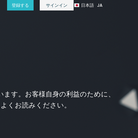
日本語
JA
登録する
サインイン
हिन्दी
HI
ございます。お客様自身の利益のために、
をよくお読みください。