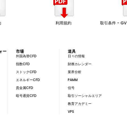
約
利用規約
取引条件 - GVD 
ォー
市場
道具
外国為替CFD
日々の情報
指数CFD
財務カレンダー
ストックCFD
業界分析
エネルギーCFD
PAMM
貴金属CFD
信号
暗号通貨CFD
取引ソーシャルエリア
教育アカデミー
VPS