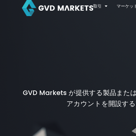
内
取引
マーケッ
容
を
ス
キ
ッ
プ
GVD Markets が提供する製
アカウントを開設する